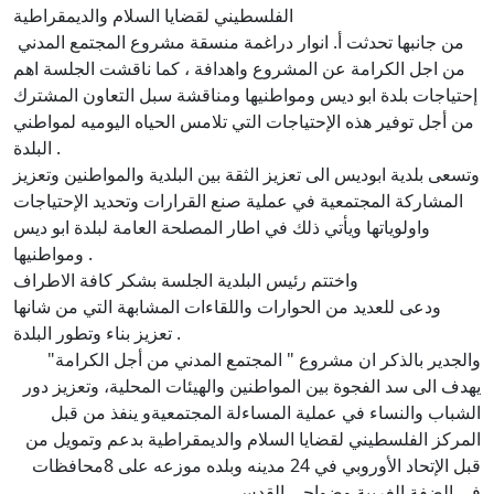
الفلسطيني لقضايا السلام والديمقراطية
‎ من جانبها تحدثت أ. انوار دراغمة منسقة مشروع المجتمع المدني
من اجل الكرامة عن المشروع واهدافة ، كما ناقشت الجلسة اهم
إحتياجات بلدة ابو ديس ومواطنيها ومناقشة سبل التعاون المشترك
من أجل توفير هذه الإحتياجات التي تلامس الحياه اليوميه لمواطني
البلدة .
المشاركة المجتمعية في عملية صنع القرارات وتحديد الإحتياجات
واولوياتها ويأتي ذلك في اطار المصلحة العامة لبلدة ابو ديس
ومواطنيها .
‎واختتم رئيس البلدية الجلسة بشكر كافة الاطراف
تعزيز بناء وتطور البلدة .
والجدير بالذكر ان مشروع " المجتمع المدني من أجل الكرامة"
يهدف الى سد الفجوة بين المواطنين والهيئات المحلية، وتعزيز دور
الشباب والنساء في عملية المساءلة المجتمعيةو ينفذ من قبل
المركز الفلسطيني لقضايا السلام والديمقراطية بدعم وتمويل من
قبل الإتحاد الأوروبي في 24 مدينه وبلده موزعه على 8محافظات
في الضفة الغربية وضواحي القدس .