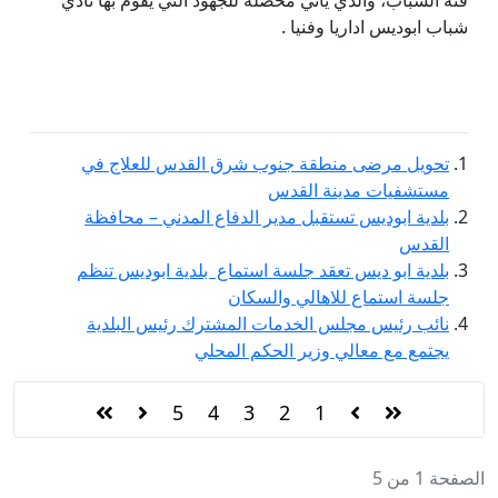
فئة الشباب، والذي يأتي محصلة للجهود التي يقوم بها نادي
شباب ابوديس اداريا وفنيا .
تحويل مرضى منطقة جنوب شرق القدس للعلاج في
مستشفيات مدينة القدس
بلدية ابوديس تستقبل مدير الدفاع المدني – محافظة
القدس
بلدية ابو ديس تعقد جلسة استماع ‎ بلدية ابوديس تنظم
جلسة استماع للاهالي والسكان
نائب رئيس مجلس الخدمات المشترك رئيس البلدية
يجتمع مع معالي وزير الحكم المحلي
5
4
3
2
1
الصفحة 1 من 5