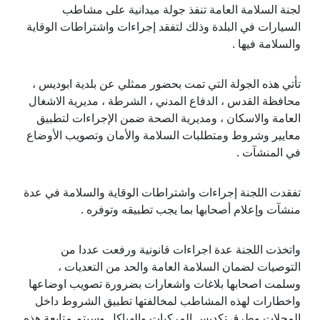
لجنة السلامة العامة تنفذ جولة ميدانية على مشاطب
السيارات في البلدة وذلك لتفقد إجراءات واشتراطات الوقاية
والسلامة فيها .
تأتي هذه الجولة التي تمت بحضور ممثلي عن بلدية ابوديس ،
محافظة القدس ، الدفاع المدني ، الشرطة ، مديرية الاشغال
العامة والاسكان ، ومديرية الصحة ضمن الإجراءات لتطبيق
معايير وشروط ومتطلبات السلامة والأمان وتصويب الأوضاع
في المنشآت .
تفقدت اللجنة إجراءات واشتراطات الوقاية والسلامة في عدة
منشآت وإعلام أصحابها بما يجب تطبيقه وتوفره .
واتخذت اللجنة عدة اجراءات قانونية ورفعت عددا من
التوصيات لضمان السلامة العامة والحد من التعديات ،
وسلمت اصحابها بلاغات واشعارات بضرورة تصويب اوضاعها
واخطارات لهذه المشاطب لمخالفتها تطبيق الشروط داخل
المحلات وطرق تكديس المركبات والهياكل وسيتم متابعة هذه